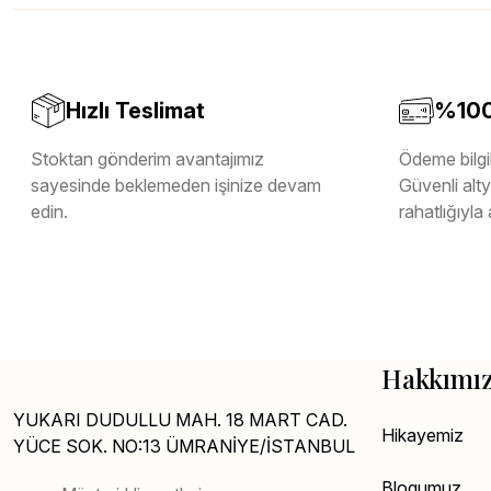
Teverpan Pvc Kenar Bandı
Tutkal Kazan Temizleme
Hızlı Teslimat
%100 
Stoktan gönderim avantajımız
Ödeme bilgil
sayesinde beklemeden işinize devam
Güvenli altya
edin.
rahatlığıyla 
Hakkımı
YUKARI DUDULLU MAH. 18 MART CAD.
Hikayemiz
YÜCE SOK. NO:13 ÜMRANİYE/İSTANBUL
Blogumuz