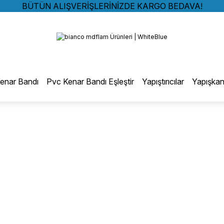
BÜTÜN ALIŞVERİŞLERİNİZDE KARGO BEDAVA!
TÜRKİYE GENELİNDE 10.000 MÜŞTERİ REFERANSI
Geri Dön
KREDİ KARTINA 6 TAKSİT SEÇENEĞİ
BÜTÜN ALIŞVERİŞLERİNİZDE KARGO BEDAVA!
TÜRKİYE GENELİNDE 10.000 MÜŞTERİ REFERANSI
otmelt Tutkal
KREDİ KARTINA 6 TAKSİT SEÇENEĞİ
enar Bandı
Pvc Kenar Bandı Eşleştir
Yapıştırıcılar
Yapışkan
Düz Kenar Bantlama Hotmelt Tutkalı
Eğri Kenar Hotmelt Tutkalı
Pervaz Hotmelt Tutkalı
Profil Sarma Hotmelt Tutkalı