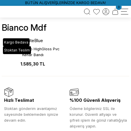
BÜTÜN ALIŞVERİŞLERİNİZDE KARGO BEDAVA!
0
Bianco Mdf
WhiteBlue
Kargo Bedava
HG_631 Bianco HighGloss Pvc
Stoktan Teslim
Kenar Bandı
1.585,30 TL
Hızlı Teslimat
%100 Güvenli Alışveriş
Stoktan gönderim avantajımız
Ödeme bilgileriniz SSL ile
sayesinde beklemeden işinize
korunur. Güvenli altyapı ve
devam edin.
şifreli işlem ile gönül rahatlığıyla
alışveriş yapın.