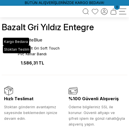
BÜTÜN ALIŞVERİŞLERİNİZDE KARGO BEDAVA!
0
Bazalt Gri Yıldız Entegre
WhiteBlue
Kargo Bedava
MAT-921 Bazalt Gri Soft Touch
Stoktan Teslim
Pvc Kenar Bandı
1.586,31 TL
Hızlı Teslimat
%100 Güvenli Alışveriş
Stoktan gönderim avantajımız
Ödeme bilgileriniz SSL ile
sayesinde beklemeden işinize
korunur. Güvenli altyapı ve
devam edin.
şifreli işlem ile gönül rahatlığıyla
alışveriş yapın.