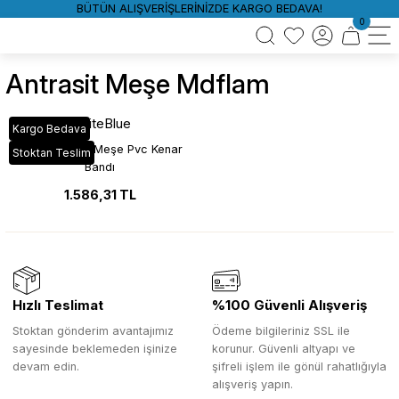
BÜTÜN ALIŞVERİŞLERİNİZDE KARGO BEDAVA!
0
Antrasit Meşe Mdflam
WhiteBlue
Kargo Bedava
A414 Antrasit Meşe Pvc Kenar
Stoktan Teslim
Bandı
1.586,31 TL
Hızlı Teslimat
%100 Güvenli Alışveriş
Stoktan gönderim avantajımız
Ödeme bilgileriniz SSL ile
sayesinde beklemeden işinize
korunur. Güvenli altyapı ve
devam edin.
şifreli işlem ile gönül rahatlığıyla
alışveriş yapın.