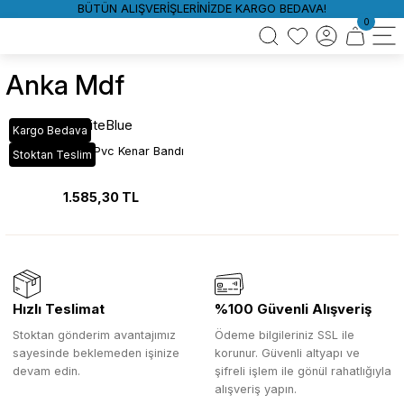
BÜTÜN ALIŞVERİŞLERİNİZDE KARGO BEDAVA!
0
Anka Mdf
WhiteBlue
Kargo Bedava
VT_16A Anka Pvc Kenar Bandı
Stoktan Teslim
1.585,30 TL
Hızlı Teslimat
%100 Güvenli Alışveriş
Stoktan gönderim avantajımız
Ödeme bilgileriniz SSL ile
sayesinde beklemeden işinize
korunur. Güvenli altyapı ve
devam edin.
şifreli işlem ile gönül rahatlığıyla
alışveriş yapın.