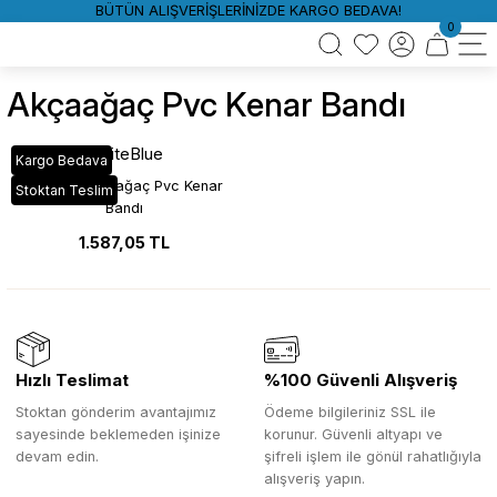
BÜTÜN ALIŞVERİŞLERİNİZDE KARGO BEDAVA!
0
Akçaağaç Pvc Kenar Bandı
WhiteBlue
Kargo Bedava
VT_059 Akçaağaç Pvc Kenar
Stoktan Teslim
Bandı
1.587,05 TL
Hızlı Teslimat
%100 Güvenli Alışveriş
Stoktan gönderim avantajımız
Ödeme bilgileriniz SSL ile
sayesinde beklemeden işinize
korunur. Güvenli altyapı ve
devam edin.
şifreli işlem ile gönül rahatlığıyla
alışveriş yapın.